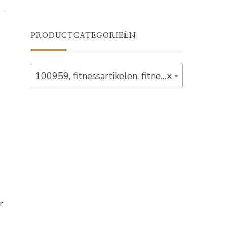
PRODUCTCATEGORIEËN
100959, fitnessartikelen, fitnessballen, in_stock (10)
×
r