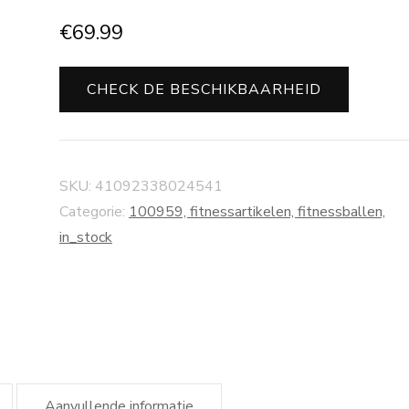
€
69.99
CHECK DE BESCHIKBAARHEID
SKU:
41092338024541
Categorie:
100959, fitnessartikelen, fitnessballen,
in_stock
Aanvullende informatie