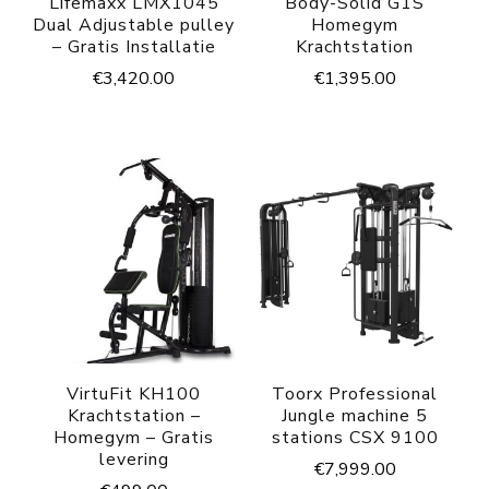
Lifemaxx LMX1045
Body-Solid G1S
Dual Adjustable pulley
Homegym
– Gratis Installatie
Krachtstation
€
3,420.00
€
1,395.00
VirtuFit KH100
Toorx Professional
Krachtstation –
Jungle machine 5
Homegym – Gratis
stations CSX 9100
levering
€
7,999.00