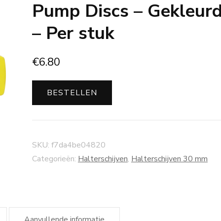
Pump Discs – Gekleur
– Per stuk
€
6.80
BESTELLEN
SKU:
f7da4be04820
Categorieën:
Halterschijven
,
Halterschijven 30 mm
Aanvullende informatie