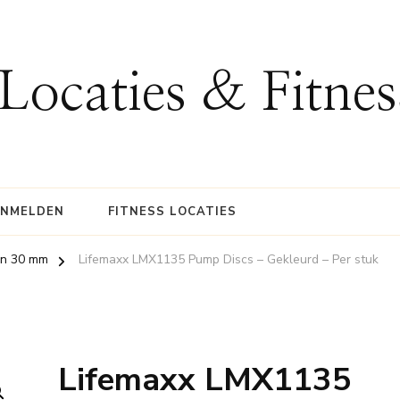
 Locaties & Fitne
ANMELDEN
FITNESS LOCATIES
en 30 mm
Lifemaxx LMX1135 Pump Discs – Gekleurd – Per stuk
Lifemaxx LMX1135