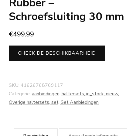
Rubber –
Schroefsluiting 30 mm
€
499.99
CHECK DE BESCHIKBAARHEID
SKU:
41626768769117
Categorie:
aanbiedingen, haltersets, in_stock, nieuw,
Overige haltersets, set, Set Aanbiedingen