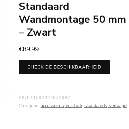
Standaard
Wandmontage 50 mm
– Zwart
€
89.99
CHECK DE BESCHIKBAARHEID
SKU:
41092327931997
Categorie:
accessoires, in_stock, standaards, verlaagd