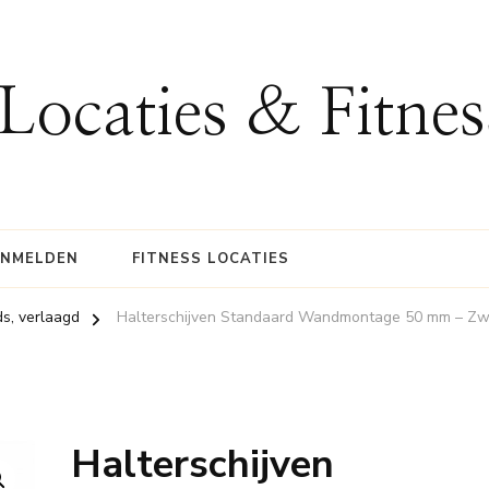
 Locaties & Fitne
ANMELDEN
FITNESS LOCATIES
ds, verlaagd
Halterschijven Standaard Wandmontage 50 mm – Zw
Halterschijven