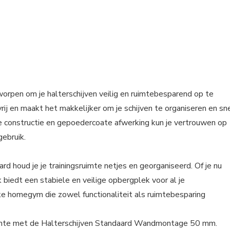
rpen om je halterschijven veilig en ruimtebesparend op te
j en maakt het makkelijker om je schijven te organiseren en sn
ige constructie en gepoedercoate afwerking kun je vertrouwen op
gebruik.
houd je je trainingsruimte netjes en georganiseerd. Of je nu
k biedt een stabiele en veilige opbergplek voor al je
lke homegym die zowel functionaliteit als ruimtebesparing
sruimte met de Halterschijven Standaard Wandmontage 50 mm.