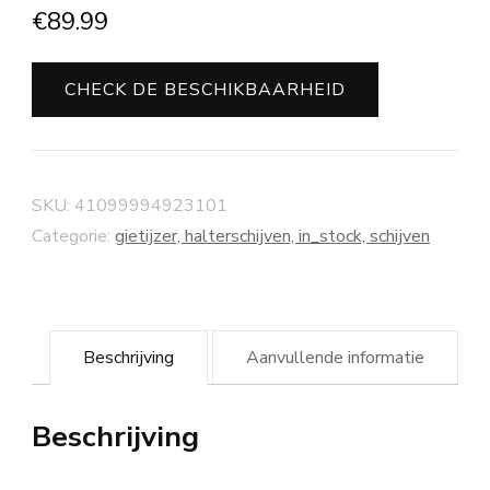
€
89.99
CHECK DE BESCHIKBAARHEID
SKU:
41099994923101
Categorie:
gietijzer, halterschijven, in_stock, schijven
Beschrijving
Aanvullende informatie
Beschrijving