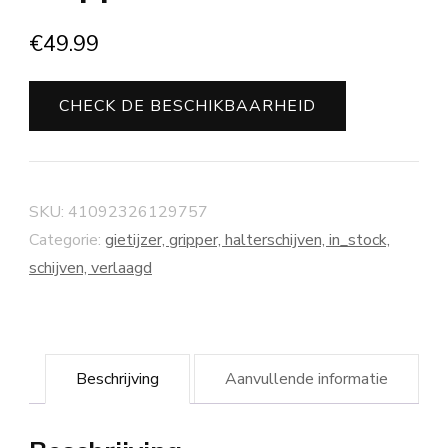
€
49.99
CHECK DE BESCHIKBAARHEID
SKU:
41092326129757
Categorie:
gietijzer, gripper, halterschijven, in_stock,
schijven, verlaagd
Beschrijving
Aanvullende informatie