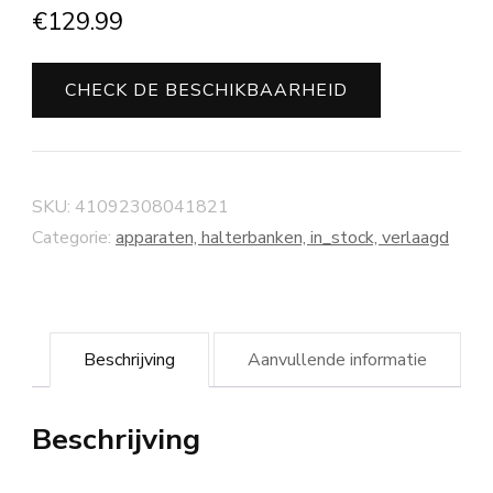
€
129.99
CHECK DE BESCHIKBAARHEID
SKU:
41092308041821
Categorie:
apparaten, halterbanken, in_stock, verlaagd
Beschrijving
Aanvullende informatie
Beschrijving