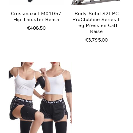
Crossmaxx LMX1057
Body-Solid S2LPC
Hip Thruster Bench
ProClubline Series II
Leg Press en Calf
€
408.50
Raise
€
3,795.00