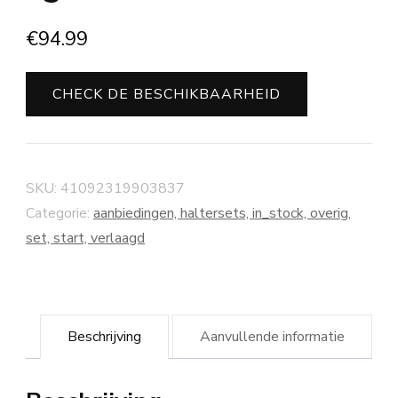
€
94.99
CHECK DE BESCHIKBAARHEID
SKU:
41092319903837
Categorie:
aanbiedingen, haltersets, in_stock, overig,
set, start, verlaagd
Beschrijving
Aanvullende informatie