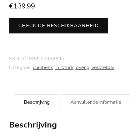
€
139.99
CHECK DE BESCHIKBAARHEID
SKU:
41395917389917
Categorie:
dumbells, in_stock, overig, verstelbar
Beschrijving
Aanvullende informatie
Beschrijving