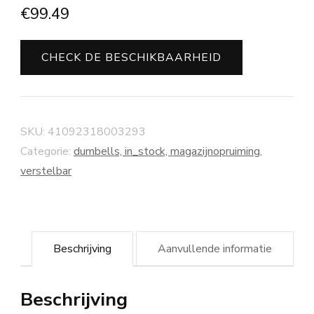
€
99.49
CHECK DE BESCHIKBAARHEID
SKU:
41092318003293
Categorie:
dumbells, in_stock, magazijnopruiming,
verstelbar
Beschrijving
Aanvullende informatie
Beschrijving