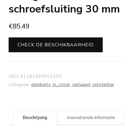
schroefsluiting 30 mm
€
85.49
CHECK DE BESCHIKBAARHEID
SKU:
41181495951453
Categorie:
dumbells, in_stock, verlaagd, verstelbar
Beschrijving
Aanvullende informatie