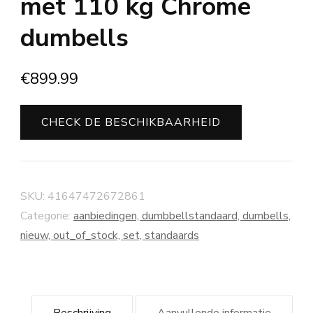
met 110 kg Chrome
dumbells
€
899.99
CHECK DE BESCHIKBAARHEID
SKU:
41647472672861
Categorie:
aanbiedingen, dumbbellstandaard, dumbells,
nieuw, out_of_stock, set, standaards