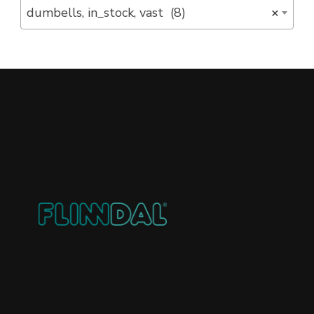
dumbells, in_stock, vast (8)
×