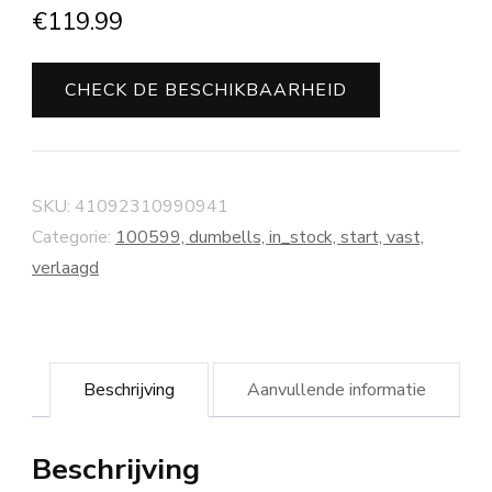
€
119.99
CHECK DE BESCHIKBAARHEID
SKU:
41092310990941
Categorie:
100599, dumbells, in_stock, start, vast,
verlaagd
Beschrijving
Aanvullende informatie
Beschrijving