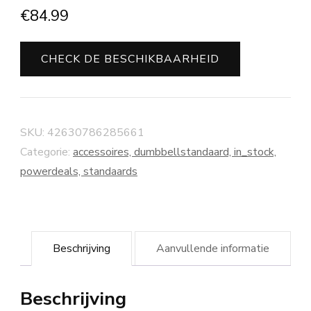
€
84.99
CHECK DE BESCHIKBAARHEID
SKU:
42630786285661
Categorie:
accessoires, dumbbellstandaard, in_stock,
powerdeals, standaards
Beschrijving
Aanvullende informatie
Beschrijving