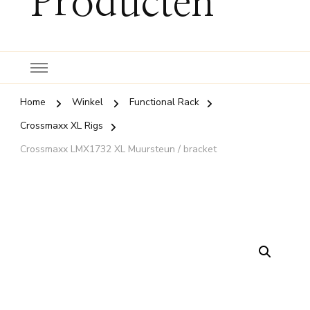
Producten
Home
Winkel
Functional Rack
Crossmaxx XL Rigs
Crossmaxx LMX1732 XL Muursteun / bracket