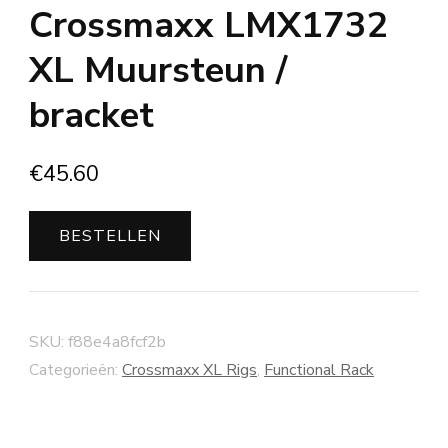
Crossmaxx LMX1732
XL Muursteun /
bracket
€
45.60
BESTELLEN
SKU:
f88e4a8fcf2b
Categorieën:
Crossmaxx XL Rigs
,
Functional Rack