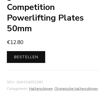
Competition
Powerlifting Plates
50mm
€
12.80
BESTELLEN
SKU:
1b642d00106f
Categorieën:
Halterschijven
,
Olympische halterschijven