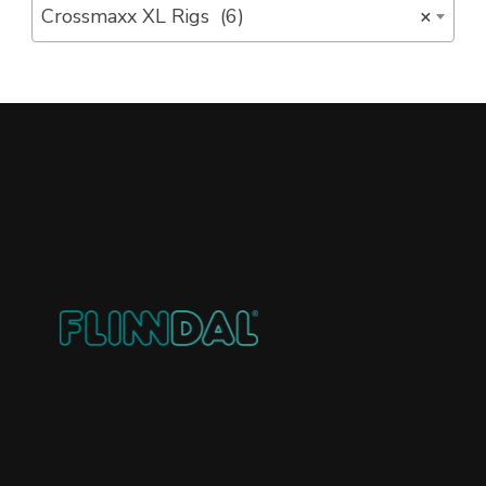
Crossmaxx XL Rigs (6)
×