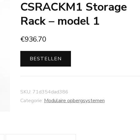
CSRACKM1 Storage
Rack – model 1
€
936.70
BESTELLEN
SKU:
71d354dad386
Categorie:
Modulaire opbergsystemen