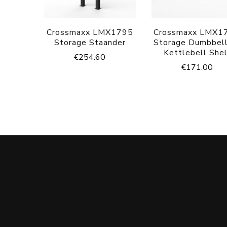
Crossmaxx LMX1795
Crossmaxx LMX1
Storage Staander
Storage Dumbbell
Kettlebell Shel
€
254.60
€
171.00