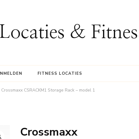
 Locaties & Fitne
ANMELDEN
FITNESS LOCATIES
Crossmaxx CSRACKM1 Storage Rack – model 1
Crossmaxx