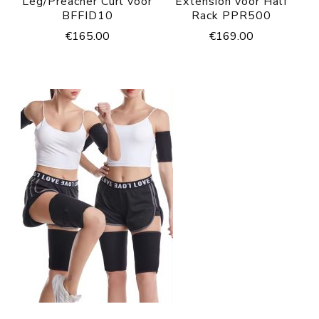
Leg/Preacher Curl voor
Extension voor Half
BFFID10
Rack PPR500
€
165.00
€
169.00