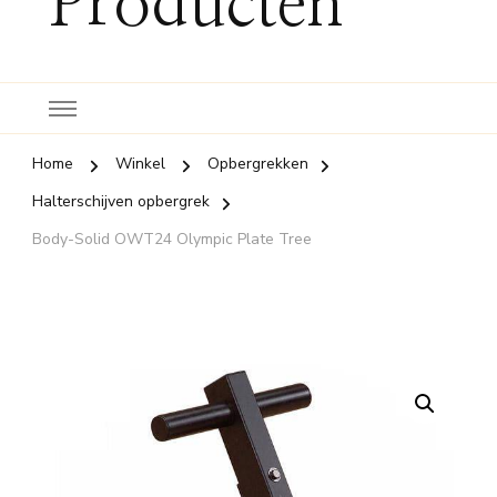
Producten
Home
Winkel
Opbergrekken
Halterschijven opbergrek
Body-Solid OWT24 Olympic Plate Tree