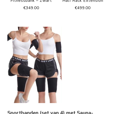
Fitnessbank – Zwart
Half Rack Extension
€
349.00
€
499.00
Sportbanden (set van 4) met Sauna-