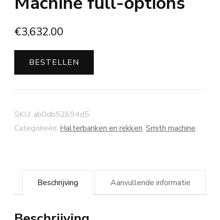
Machine full-options
€
3,632.00
BESTELLEN
SKU:
ab0db52694d5
Categorieën:
Halterbanken en rekken
,
Smith machine
Beschrijving
Aanvullende informatie
Beschrijving