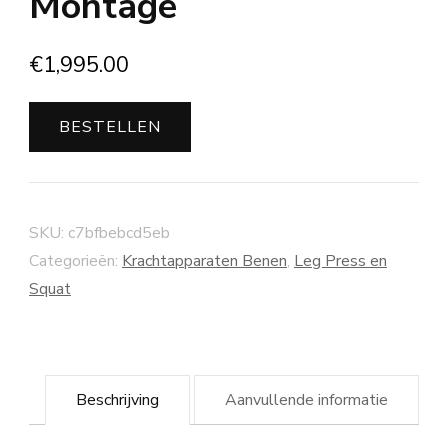
Montage
€
1,995.00
BESTELLEN
SKU:
c7bfbebcd5eb
Categorieën:
Krachtapparaten Benen
,
Leg Press en
Squat
Beschrijving
Aanvullende informatie