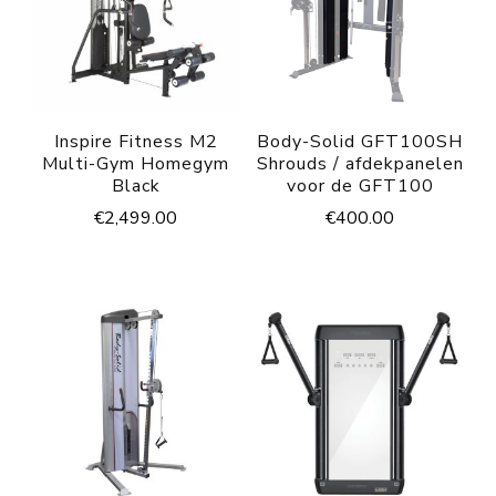
Inspire Fitness M2
Body-Solid GFT100SH
Multi-Gym Homegym
Shrouds / afdekpanelen
Black
voor de GFT100
€
2,499.00
€
400.00