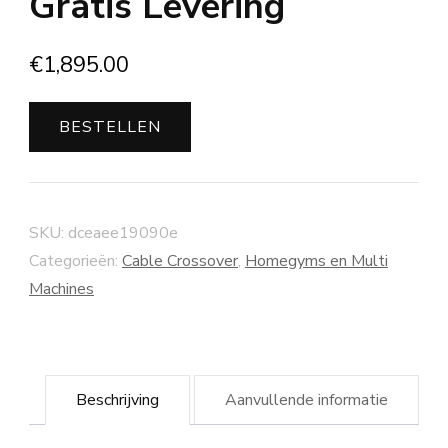
Gratis Levering
€
1,895.00
BESTELLEN
SKU:
dceaee19090e
Categorieën:
Cable Crossover
,
Homegyms en Multi
Machines
Beschrijving
Aanvullende informatie