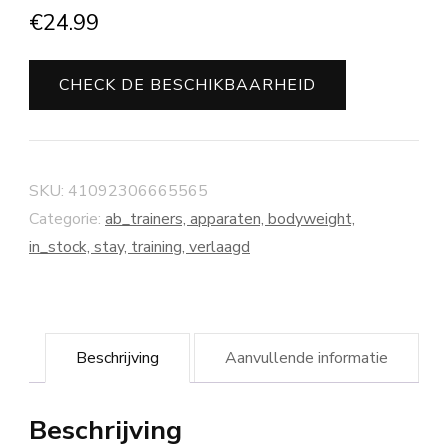
€
24.99
CHECK DE BESCHIKBAARHEID
SKU:
41092306665565
Categorie:
ab_trainers, apparaten, bodyweight,
in_stock, stay, training, verlaagd
Beschrijving
Aanvullende informatie
Beschrijving