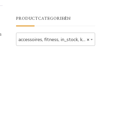
PRODUCTCATEGORIEËN
s
accessoires, fitness, in_stock, kabels, verlaagd (2)
×