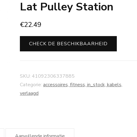
Lat Pulley Station
€
22.49
CHECK DE BESCHIKBAARHEID
SKU:
41092306337885
Categorie:
accessoires, fitness, in_stock, kabels,
verlaagd
Aanvullende informatie