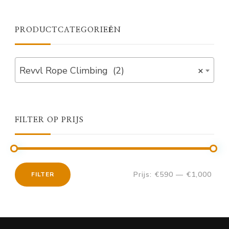
PRODUCTCATEGORIEËN
Revvl Rope Climbing (2)
×
FILTER OP PRIJS
Prijs:
€590
—
€1,000
FILTER
Min.
Max.
prijs
prijs