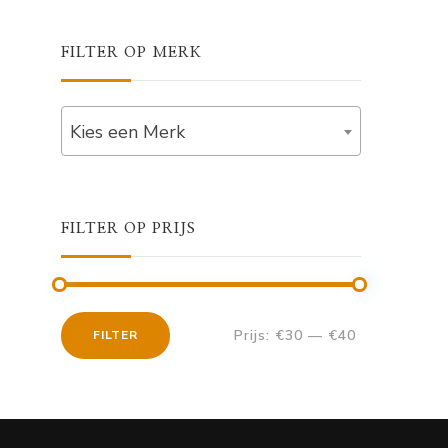
FILTER OP MERK
Kies een Merk
FILTER OP PRIJS
Prijs:
€30
—
€40
FILTER
Min.
Max.
prijs
prijs