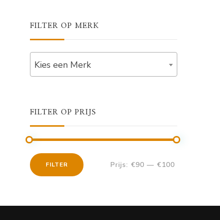
FILTER OP MERK
Kies een Merk
FILTER OP PRIJS
Prijs:
€90
—
€100
FILTER
Min.
Max.
prijs
prijs