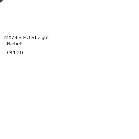
x LMX74.S PU Straight
Barbell
€
91.20