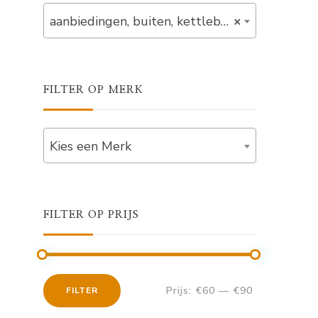
aanbiedingen, buiten, kettlebells, kunststof, out_of_stock, set (3)
×
FILTER OP MERK
Kies een Merk
FILTER OP PRIJS
Prijs:
€60
—
€90
FILTER
Min.
Max.