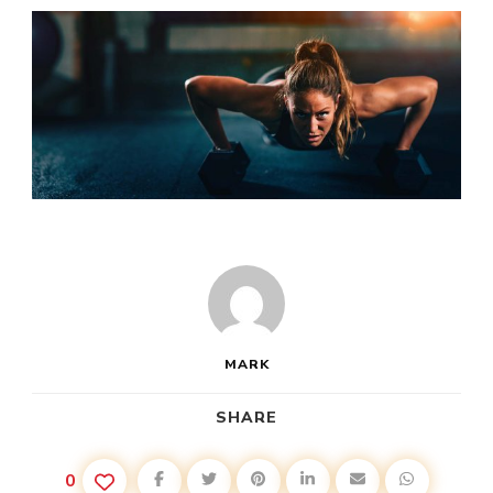
PETCH
FITNESS
CENTRUM
MARK
SHARE
0