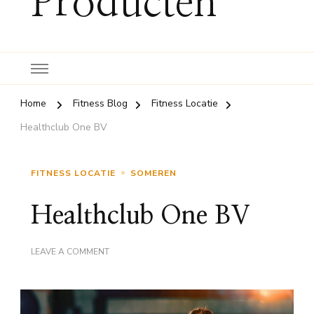
Producten
Home
Fitness Blog
Fitness Locatie
Healthclub One BV
FITNESS LOCATIE
SOMEREN
Healthclub One BV
ON
LEAVE A COMMENT
HEALTHCLUB
ONE
BV