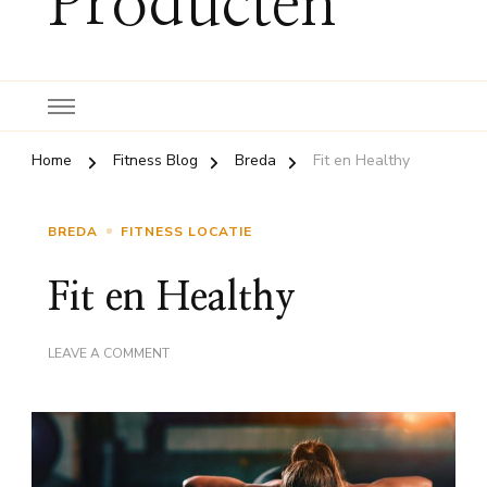
Producten
Home
Fitness Blog
Breda
Fit en Healthy
BREDA
FITNESS LOCATIE
Fit en Healthy
ON
LEAVE A COMMENT
FIT
EN
HEALTHY