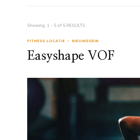
Showing: 1 - 5 of 5 RESULTS
FITNESS LOCATIE
NIEUWEGEIN
Easyshape VOF