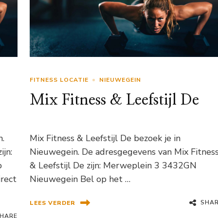
FITNESS LOCATIE
NIEUWEGEIN
Mix Fitness & Leefstijl De
n.
Mix Fitness & Leefstijl De bezoek je in
jn:
Nieuwegein. De adresgegevens van Mix Fitnes
p
& Leefstijl De zijn: Merweplein 3 3432GN
rect
Nieuwegein Bel op het …
SHA
LEES VERDER
HARE