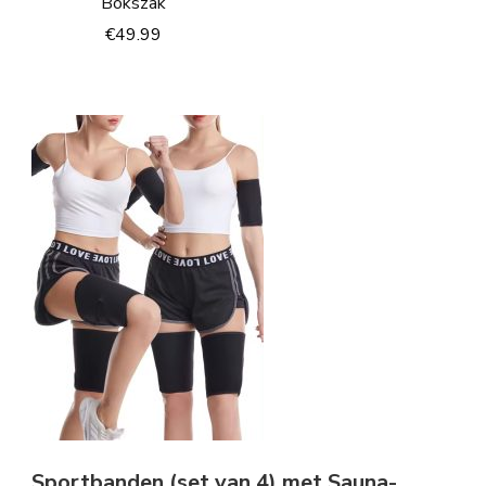
Bokszak
€
49.99
Sportbanden (set van 4) met Sauna-